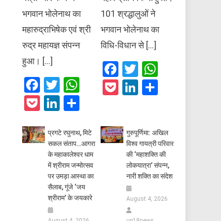
भगवान भोलेनाथ का
101 श्रद्धालुओं ने
महारुद्राभिषेक एवं श्री
भगवान भोलेनाथ का
रुद्र महायज्ञ संपन्न
विधि-विधान से […]
हुआ। […]
Facebook
Twitter
WhatsAp
Facebook
Twitter
WhatsApp
Pocket
LinkedIn
Share
Pocket
LinkedIn
Share
प्रगटे रघुनाथ, मिटे
गुरुपूर्णिमा: अखिल
सकल संताप…आगरा
विश्व गायत्री परिवार
के महाकालेश्वर धाम
की ‘महाशक्ति की
में श्रीराम जन्मोत्सव
लोकयात्रा’ संपन्न,
पर उमड़ा आस्था का
नारी शक्ति का संदेश
सैलाब, गूंजे ‘जय
श्रीराम’ के जयकारे
August 4, 2026
August 4, 2026
up18news