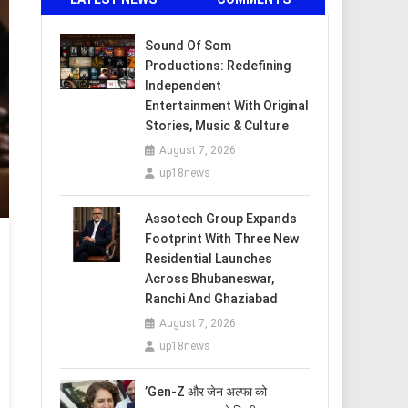
Sound Of Som
Productions: Redefining
Independent
Entertainment With Original
Stories, Music & Culture
August 7, 2026
up18news
Assotech Group Expands
Footprint With Three New
Residential Launches
Across Bhubaneswar,
Ranchi And Ghaziabad
August 7, 2026
up18news
​’Gen-Z और जेन अल्फा को