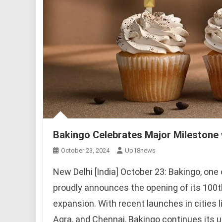
Bakingo Celebrates Major Milestone w
October 23, 2024
Up18news
New Delhi [India] October 23: Bakingo, one 
proudly announces the opening of its 100
expansion. With recent launches in cities l
Agra, and Chennai, Bakingo continues its up