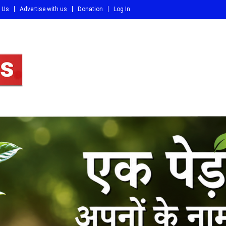
 Us
Advertise with us
Donation
Log In
DI