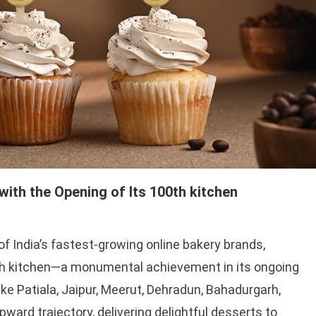
ith the Opening of Its 100th kitchen
of India’s fastest-growing online bakery brands,
th kitchen—a monumental achievement in its ongoing
ike Patiala, Jaipur, Meerut, Dehradun, Bahadurgarh,
ward trajectory, delivering delightful desserts to