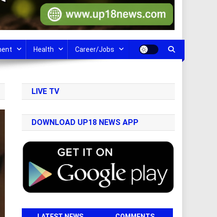
ment
Health
Career/Jobs
LIVE TV
DOWNLOAD UP18 NEWS APP
LATEST NEWS
COMMENTS