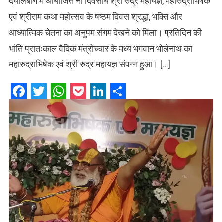
दयालबाग में आयोजित नौ दिवसीय श्री रुद्र महायज्ञ, महारुद्राभिषेक
एवं श्रीराम कथा महोत्सव के षष्ठम दिवस श्रद्धा, भक्ति और
आध्यात्मिक चेतना का अनुपम संगम देखने को मिला। प्रतिदिन की
भांति प्रातःकाल वैदिक मंत्रोच्चार के मध्य भगवान भोलेनाथ का
महारुद्राभिषेक एवं श्री रुद्र महायज्ञ संपन्न हुआ। […]
Facebook
Twitter
WhatsApp
Pocket
LinkedIn
Share