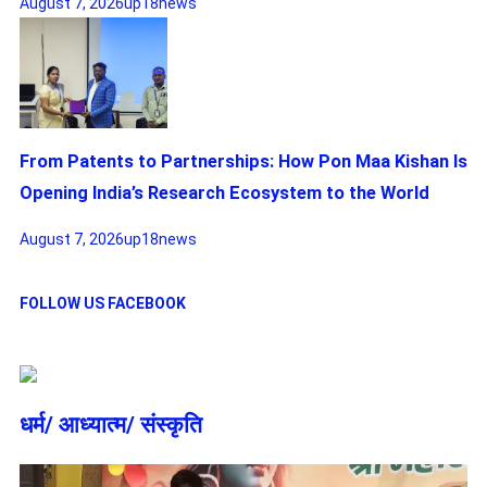
August 7, 2026
up18news
From Patents to Partnerships: How Pon Maa Kishan Is
Opening India’s Research Ecosystem to the World
August 7, 2026
up18news
FOLLOW US FACEBOOK
धर्म/ आध्‍यात्‍म/ संस्‍कृति