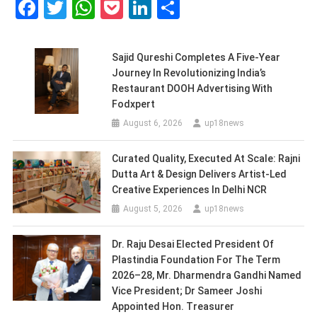
Facebook
Twitter
WhatsApp
Pocket
LinkedIn
Share
Sajid Qureshi Completes A Five-Year
Journey In Revolutionizing India’s
Restaurant DOOH Advertising With
Fodxpert
August 6, 2026
up18news
Curated Quality, Executed At Scale: Rajni
Dutta Art & Design Delivers Artist-Led
Creative Experiences In Delhi NCR
August 5, 2026
up18news
Dr. Raju Desai Elected President Of
Plastindia Foundation For The Term
2026–28, Mr. Dharmendra Gandhi Named
Vice President; Dr Sameer Joshi
Appointed Hon. Treasurer