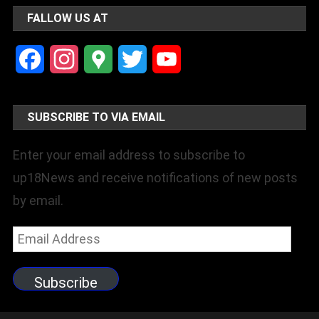
FALLOW US AT
Facebook
Instagram
Google
Twitter
YouTube
Maps
Channel
SUBSCRIBE TO VIA EMAIL
Enter your email address to subscribe to
up18News and receive notifications of new posts
by email.
Email
Address
Subscribe