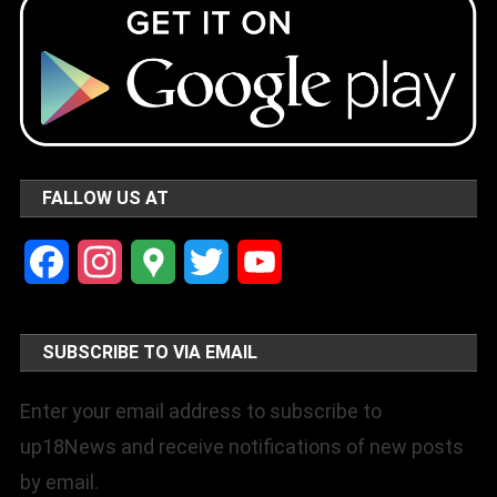
FALLOW US AT
Facebook
Instagram
Google
Twitter
YouTube
Maps
Channel
SUBSCRIBE TO VIA EMAIL
Enter your email address to subscribe to
up18News and receive notifications of new posts
by email.