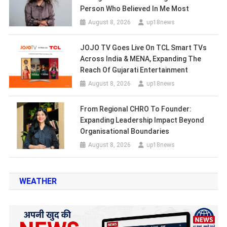
Person Who Believed In Me Most
August 8, 2026
up18news
JOJO TV Goes Live On TCL Smart TVs
Across India & MENA, Expanding The
Reach Of Gujarati Entertainment
August 8, 2026
up18news
From Regional CHRO To Founder:
Expanding Leadership Impact Beyond
Organisational Boundaries
August 8, 2026
up18news
WEATHER