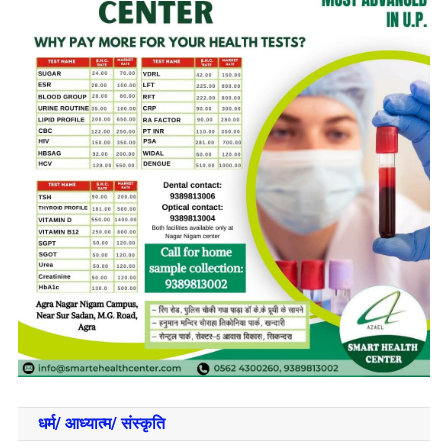
धर्म/ आध्‍यात्‍म/ संस्‍कृति