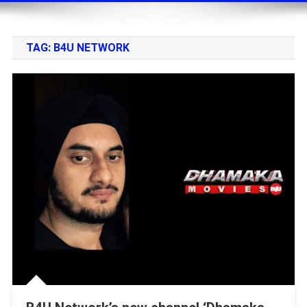
TAG:
B4U NETWORK