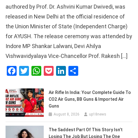
authored by Prof. Dr. Ashvini Kumar Dwivedi, was
released in New Delhi at the official residence of
the Union Minister of State (Independent Charge)
for AYUSH. The release ceremony was attended by
Indore MP Shankar Lalwani, Devi Ahilya
Vishwavidyalaya Vice-Chancellor Prof. Rakesh […]
Facebook
Twitter
WhatsApp
Pocket
LinkedIn
Share
Air Rifle In India: Your Complete Guide To
CO2 Air Guns, BB Guns & Imported Air
Guns
August 8, 2026
up18news
The Saddest Part Of This Story Isn’t
Losing The Job But Losing The One