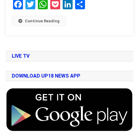
Facebook
Twitter
WhatsApp
Pocket
LinkedIn
Share
Continue Reading
LIVE TV
DOWNLOAD UP18 NEWS APP