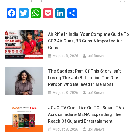
Facebook
Twitter
WhatsApp
Pocket
LinkedIn
Share
Air Rifle In India: Your Complete Guide To
CO2 Air Guns, BB Guns & Imported Air
Guns
August 8, 2026
up18news
The Saddest Part Of This Story Isn’t
Losing The Job But Losing The One
Person Who Believed In Me Most
August 8, 2026
up18news
JOJO TV Goes Live On TCL Smart TVs
Across India & MENA, Expanding The
Reach Of Gujarati Entertainment
August 8, 2026
up18news