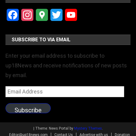
Facebook
Instagram
Google
Twitter
YouTube
Maps
Channel
SUBSCRIBE TO VIA EMAIL
Enter your email address to subscribe to
up18News and receive notifications of new posts
by email.
Email
Address
Subscribe
|
Theme: News Portal by
Mystery Themes
.
Editor@up18news.com
Contact Us
Advertise with us
Donation