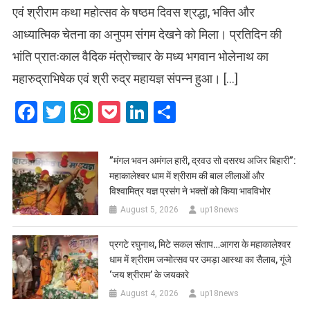
एवं श्रीराम कथा महोत्सव के षष्ठम दिवस श्रद्धा, भक्ति और
आध्यात्मिक चेतना का अनुपम संगम देखने को मिला। प्रतिदिन की
भांति प्रातःकाल वैदिक मंत्रोच्चार के मध्य भगवान भोलेनाथ का
महारुद्राभिषेक एवं श्री रुद्र महायज्ञ संपन्न हुआ। […]
Facebook
Twitter
WhatsApp
Pocket
LinkedIn
Share
​”मंगल भवन अमंगल हारी, द्रवउ सो दसरथ अजिर बिहारी”:
महाकालेश्वर धाम में श्रीराम की बाल लीलाओं और
विश्वामित्र यज्ञ प्रसंग ने भक्तों को किया भावविभोर
August 5, 2026
up18news
प्रगटे रघुनाथ, मिटे सकल संताप…आगरा के महाकालेश्वर
धाम में श्रीराम जन्मोत्सव पर उमड़ा आस्था का सैलाब, गूंजे
‘जय श्रीराम’ के जयकारे
August 4, 2026
up18news