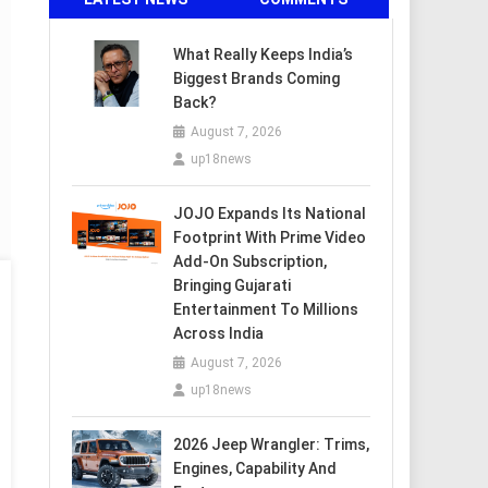
What Really Keeps India’s
Biggest Brands Coming
Back?
August 7, 2026
up18news
JOJO Expands Its National
Footprint With Prime Video
Add-On Subscription,
Bringing Gujarati
Entertainment To Millions
Across India
August 7, 2026
up18news
2026 Jeep Wrangler: Trims,
Engines, Capability And