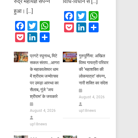
रुद्र महायज्ञ संपन्न
विधि-विधान से […]
हुआ। […]
Facebook
Twitter
WhatsAp
Facebook
Twitter
WhatsApp
Pocket
LinkedIn
Share
Pocket
LinkedIn
Share
प्रगटे रघुनाथ, मिटे
गुरुपूर्णिमा: अखिल
सकल संताप…आगरा
विश्व गायत्री परिवार
के महाकालेश्वर धाम
की ‘महाशक्ति की
में श्रीराम जन्मोत्सव
लोकयात्रा’ संपन्न,
पर उमड़ा आस्था का
नारी शक्ति का संदेश
सैलाब, गूंजे ‘जय
श्रीराम’ के जयकारे
August 4, 2026
August 4, 2026
up18news
up18news