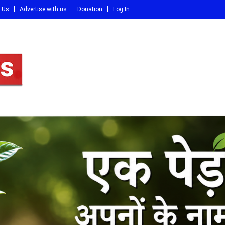
 Us
Advertise with us
Donation
Log In
DI