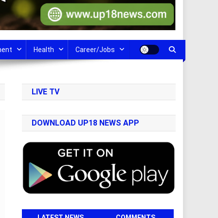
ment
Health
Career/Jobs
LIVE TV
DOWNLOAD UP18 NEWS APP
LATEST NEWS
COMMENTS