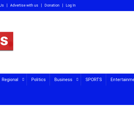
 Us
Advertise with us
Donation
Log In
DI
Regional
Politics
Business
SPORTS
Entertainm