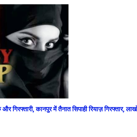
र गिरफ्तारी, कानपुर में तैनात सिपाही रियाज़ गिरफ्तार, लाखो