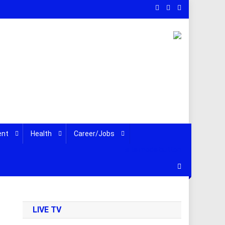
ent
Health
Career/Jobs
site mode button
LIVE TV