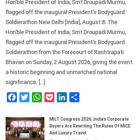
Hon’ble President of India, Smt Droupadi Murmu,
flagged off the inaugural President’s Bodyguard
Soldierathon New Delhi [India], August 8: The
Hon’ble President of India, Smt Droupadi Murmu,
flagged off the inaugural President’s Bodyguard
Soldierathon from the Forecourt of Rashtrapati
Bhavan on Sunday, 2 August 2026, giving the event
a historic beginning and unmatched national
significance. […]
Facebook
Twitter
WhatsApp
Pocket
LinkedIn
Share
MILT Congress 2026: India’s Corporate
Buyers Are Rewriting The Rules Of MICE
And Luxury Travel