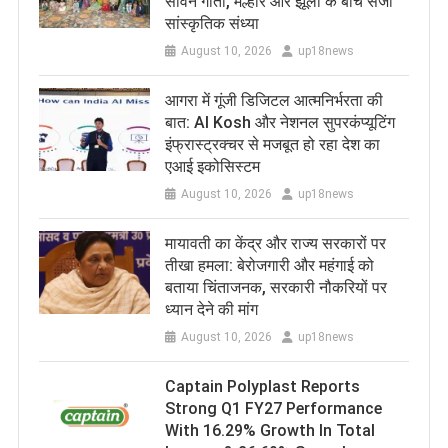
सावन गीतों, मल्हार और झूलों के बीच सजी
सांस्कृतिक संध्या
August 10, 2026
up18news
​आगरा में गूंजी डिजिटल आत्मनिर्भरता की
बात: AI Kosh और नेशनल सुपरकंप्यूटिंग
इंफ्रास्ट्रक्चर से मजबूत हो रहा देश का
एआई इकोसिस्टम
August 10, 2026
up18news
मायावती का केंद्र और राज्य सरकारों पर
तीखा हमला: बेरोजगारी और महंगाई को
बताया चिंताजनक, सरकारी नौकरियों पर
ध्यान देने की मांग
August 10, 2026
up18news
Captain Polyplast Reports
Strong Q1 FY27 Performance
With 16.29% Growth In Total