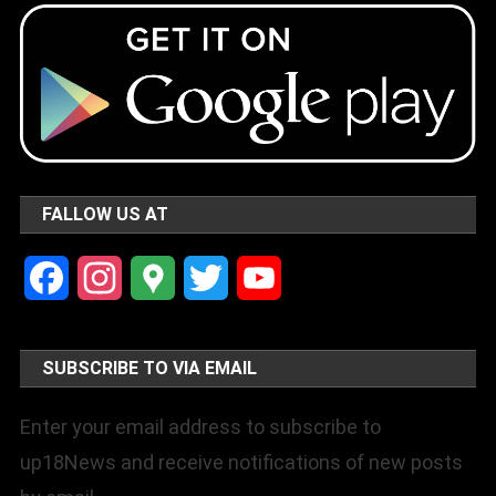
FALLOW US AT
Facebook
Instagram
Google
Twitter
YouTube
Maps
Channel
SUBSCRIBE TO VIA EMAIL
Enter your email address to subscribe to
up18News and receive notifications of new posts