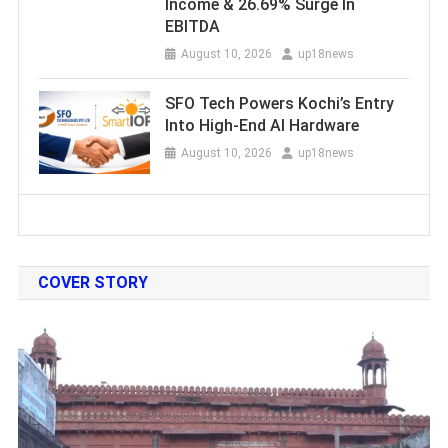
Income & 26.69% Surge In
EBITDA
August 10, 2026
up18news
SFO Tech Powers Kochi’s Entry
Into High-End AI Hardware
August 10, 2026
up18news
COVER STORY