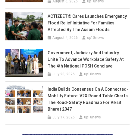
August 6, 2026
up18news
ACTIZEET® Cares Launches Emergency
Flood Relief Initiative For Families
Affected By The Assam Floods
August 4, 2026
up18news
Government, Judiciary And Industry
Unite To Advance Workplace Safety At
The 4th National POSH Conclave
July 28, 2026
up18news
India Builds Consensus On A Connected-
Mobility Future: V2X Round Table Charts
The Road-Safety Roadmap For Viksit
Bharat 2047
July 17, 2026
up18news